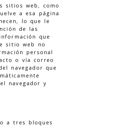
s sitios web, como
vuelve a esa página
necen, lo que le
nción de las
 información que
e sitio web no
ormación personal
acto o vía correo
 del navegador que
omáticamente
 el navegador y
do a tres bloques