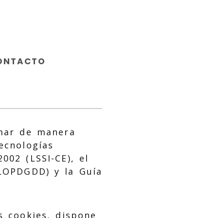
ONTACTO
rmar de manera
ecnologías
002 (LSSI-CE), el
(LOPDGDD) y la Guía
s cookies, dispone